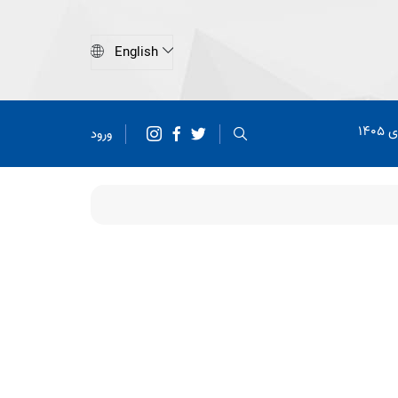
140
ورود