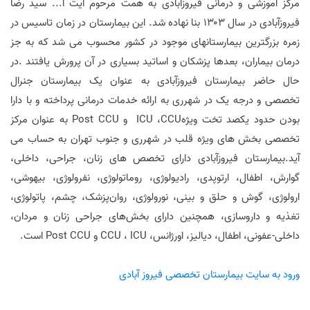
مرکز آموزشی و درمانی فیروزآبادی به همت مرحوم آیت ا... سید رضا
فیروزآبادی در سال ۱۳۰۳ بنا نهاده شد. این بیمارستان در زمان تاسیس در
زمره بزرگترین بیمارستانهای موجود در کشور محسوب می شد که به جز
درمان بیماران، بعدها پزشکان و اساتید بسیاری در آن پرورش یافتند .در
حال حاضر بیمارستان فیروزآبادی به عنوان یک بیمارستان جنرال
تخصصی و درجه یک در شهرری به ارائه خدمات درمانی پرداخته و با دارا
بودن حدود یکصد تخت ویژهICU ،CCU و Post CCU به عنوان مرکز
تخصصی بخش های ویژه قلب در شهرری و جنوب تهران به حساب می
آید.بیمارستان فیروزآبادی دارای تخصص های زنان، جراحی، داخلی،
گوارش، اطفال، ارتوپدی، رادیولوژی، روماتولوژی، نفرولوژی، بیهوشی،
ارولوژی، گوش و حلق و بینی، نورولوژی، روان‌پزشک، چشم، پاتولوژی،
تغذیه و داروسازی، همچنین دارای بخش‌های جراحی زنان و مردان،
داخلی-عفونی، اطفال، دیالیز، اورژانس، CCU ، ICU و Post CCU است.
ورود به سایت بیمارستان تخصصی فیروز آبادی